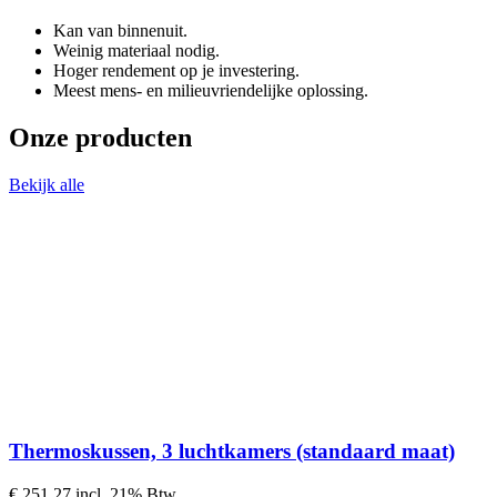
Een specialisatie van Tonzon is het verbeteren van warmte-isolatie va
Kan van binnenuit.
binnenkant van rolluiken. Met deze Zilvertape beperk je in de winte
Weinig materiaal nodig.
Hoger rendement op je investering.
Meest mens- en milieuvriendelijke oplossing.
Onze producten
Bekijk alle
Thermoskussen, 3 luchtkamers (standaard maat)
€ 251,27
incl. 21% Btw