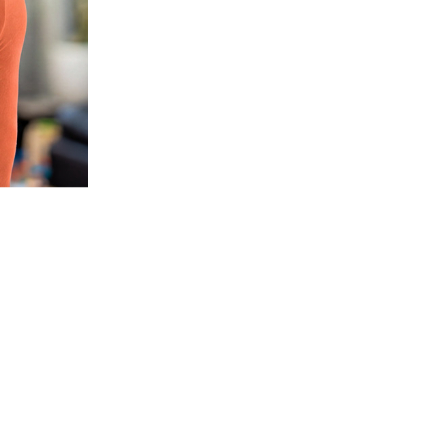
or binnen. De folie reflecteert zomerse hitte effectiever dan standaard
n. (
Video
) De witte zijde weerkaatst 78% van de warmtestraling, waard