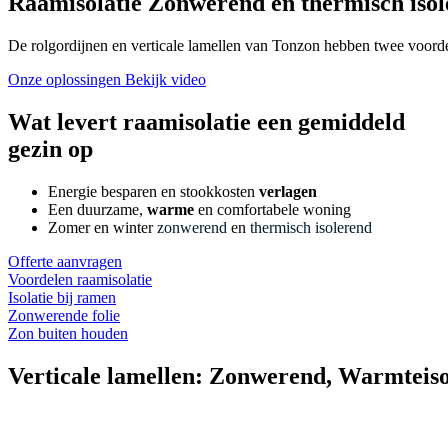
Raamisolatie Zonwerend én thermisch iso
De rolgordijnen en verticale lamellen van Tonzon hebben twee voorde
Onze oplossingen
Bekijk video
Wat levert
raamisolatie
een gemiddeld
gezin op
Energie besparen en stookkosten
verlagen
Een duurzame,
warme
en comfortabele woning
Zomer en winter
zonwerend
en
thermisch isolerend
Offerte aanvragen
Voordelen raamisolatie
Isolatie bij ramen
Zonwerende folie
Zon buiten houden
Verticale lamellen: Zonwerend, Warmteis