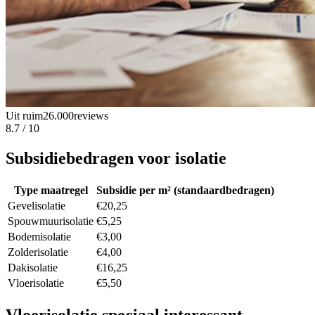
Uit ruim
26.000
reviews
8.7 / 10
Subsidiebedragen
voor isolatie
Type maatregel
Subsidie per m² (standaardbedragen)
Gevelisolatie
€20,25
Spouwmuurisolatie
€5,25
Bodemisolatie
€3,00
Zolderisolatie
€4,00
Dakisolatie
€16,25
Vloerisolatie
€5,50
Vloerisolatie speciaal interessant,