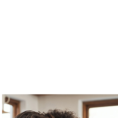
Nieuwsgierig?
Wil jij weten of jij recht hebt op subsidie? Klik op de knop 'subsidie
checken' en wij kijken met je mee!
Subsidie checken
Informatie aanvragen
Hulp nodig?
Tonzon helpt je verder
Onze specialisten helpen je graag verder. Heb je een vraag over ons
systeem of onze aanpak? Maak vrijblijvend gebruik van onze
helpdesk of kijk op de subsidiewijzer.
Bel de helpdesk
053 433 23 91