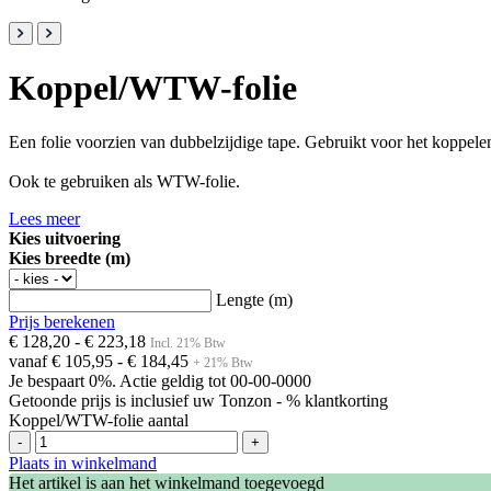
Koppel/WTW-folie
Een folie voorzien van dubbelzijdige tape. Gebruikt voor het koppele
Ook te gebruiken als WTW-folie.
Lees meer
Kies uitvoering
Kies breedte (m)
Lengte (m)
Prijs berekenen
€ 128,20
- € 223,18
Incl. 21% Btw
vanaf
€ 105,95
- € 184,45
+ 21% Btw
Je bespaart 0%.
Actie geldig tot 00-00-0000
Getoonde prijs is inclusief uw Tonzon - % klantkorting
Koppel/WTW-folie aantal
-
+
Plaats in winkelmand
Het artikel is aan het winkelmand toegevoegd