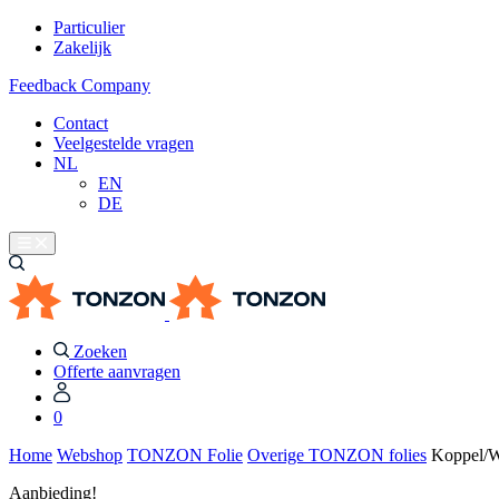
Particulier
Zakelijk
Feedback Company
Contact
Veelgestelde vragen
NL
EN
DE
Zoeken
Offerte aanvragen
0
Home
Webshop
TONZON Folie
Overige TONZON folies
Koppel/
Aanbieding!