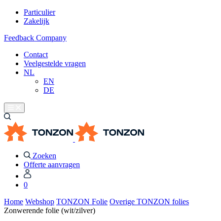
Particulier
Zakelijk
Feedback Company
Contact
Veelgestelde vragen
NL
EN
DE
Zoeken
Offerte aanvragen
0
Home
Webshop
TONZON Folie
Overige TONZON folies
Zonwerende folie (wit/zilver)