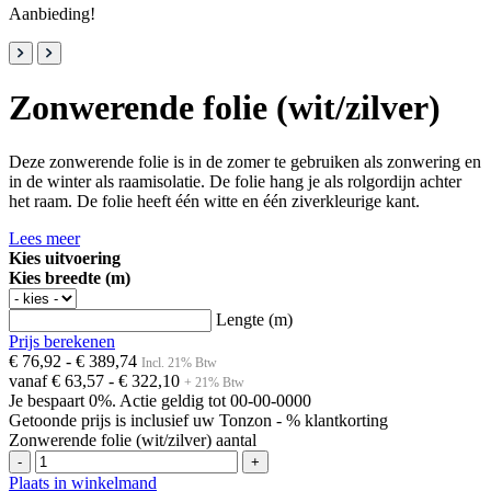
Aanbieding!
Zonwerende folie (wit/zilver)
Deze zonwerende folie is in de zomer te gebruiken als zonwering en
in de winter als raamisolatie. De folie hang je als rolgordijn achter
het raam. De folie heeft één witte en één ziverkleurige kant.
Lees meer
Kies uitvoering
Kies breedte (m)
Lengte (m)
Prijs berekenen
€ 76,92
- € 389,74
Incl. 21% Btw
vanaf
€ 63,57
- € 322,10
+ 21% Btw
Je bespaart 0%.
Actie geldig tot 00-00-0000
Getoonde prijs is inclusief uw Tonzon - % klantkorting
Zonwerende folie (wit/zilver) aantal
-
+
Plaats in winkelmand