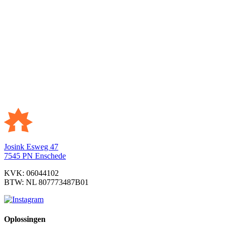
Nieuws
Algemeen
Fouten in Energielabel eindelijk erkend.
Hoe nu verder?
19 juli 2024
Josink Esweg 47
7545 PN Enschede
KVK: 06044102
BTW: NL 807773487B01
Oplossingen