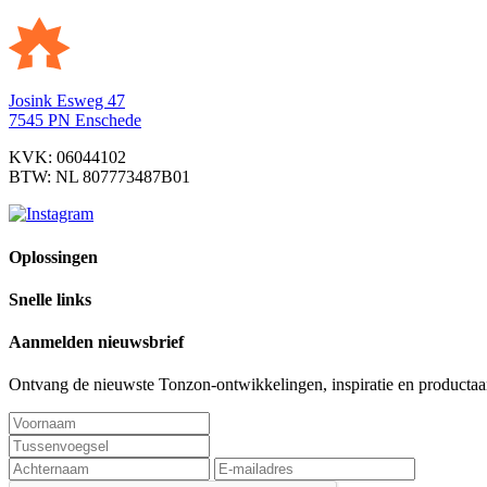
Blog
Algemeen
Is bodemisolatie eigenlijk wel een goed alte
Josink Esweg 47
15 januari 2017
7545 PN Enschede
KVK: 06044102
BTW: NL 807773487B01
Oplossingen
Snelle links
Aanmelden nieuwsbrief
Ontvang de nieuwste Tonzon-ontwikkelingen, inspiratie en productaan