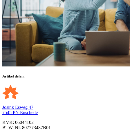
Artikel delen:
Josink Esweg 47
7545 PN Enschede
KVK: 06044102
BTW: NL 807773487B01