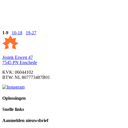
Blog
Duurzaamheid
Energiebesparende maatregelen leveren
1-9
10-18
19-27
geld op
19 april 2022
Josink Esweg 47
7545 PN Enschede
KVK: 06044102
BTW: NL 807773487B01
Oplossingen
Snelle links
Aanmelden nieuwsbrief