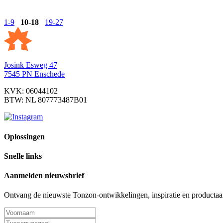
Blog
Duurzaamheid
1-9
10-18
19-27
Warmte buiten houden
10 september 2021
Josink Esweg 47
7545 PN Enschede
KVK: 06044102
BTW: NL 807773487B01
Oplossingen
Snelle links
Aanmelden nieuwsbrief
Ontvang de nieuwste Tonzon-ontwikkelingen, inspiratie en productaan