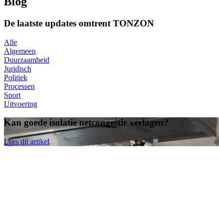
Blog
De laatste updates omtrent TONZON
Alle
Algemeen
Duurzaamheid
Juridisch
Politiek
Processen
Sport
Uitvoering
Kan
goede
isolatie netcongestie verlagen?
Lees dit artikel
Blog
Duurzaamheid